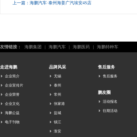
上一篇：
海鹏汽车·泰州海姜广汽埃安4S店
友情链接：
海鹏集团
|
海鹏汽车
|
海鹏医药
|
海鹏特种车
走进海鹏
品牌风采
售后服务
企业简介
无锡
售后服务
企业宣传片
泰州
鹏友圈
企业荣誉
常州
活动报名
企业文化
张家港
往期活动
海鹏公益
盐城
电子刊物
镇江
淮安